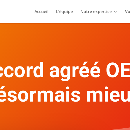
Accueil
L’équipe
Notre expertise
Vo
ccord agréé O
désormais mie