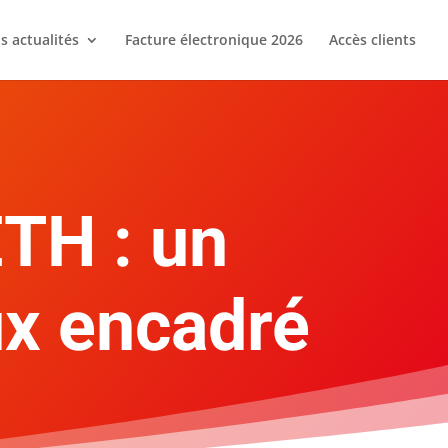
s actualités
Facture électronique 2026
Accès clients
ETH : un
ux encadré