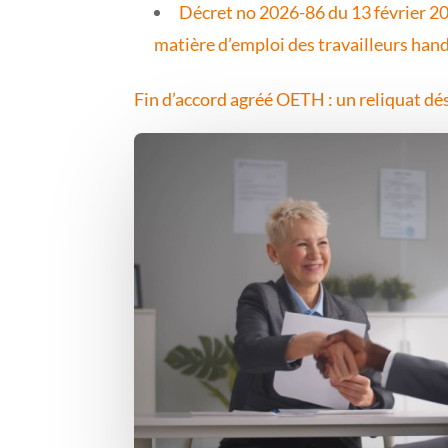
Décret no 2026-86 du 13 février 2026
matière d’emploi des travailleurs han
Fin d’accord agréé OETH : un reliquat d