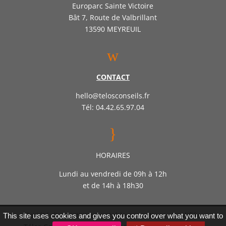
Europarc Sainte Victoire
Bât 7, Route de Valbrillant
13590 MEYREUIL
w
CONTACT
hello@telosconseils.fr
Tél: 04.42.65.97.04
}
HORAIRES
Lundi au vendredi de 09h à 12h
et de 14h à 18h30
Société d’expertise comptable par actions simplifiée
This site uses cookies and gives you control over what you want to