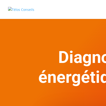
Diagn
énergétiq