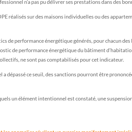
ofessionnel n’a pas pu délivrer ses prestations dans des bo
00 DPE réalisés sur des maisons individuelles ou des apparte
stics de performance énergétique générés, pour chacun des
nostic de performance énergétique du bâtiment d’habitation 
lectifs, ne sont pas comptabilisés pour cet indicateur.
el a dépassé ce seuil, des sanctions pourront être prononc
quels un élément intentionnel est constaté, une suspension 
nt les anomalies révélant un exercice manifestement irréali