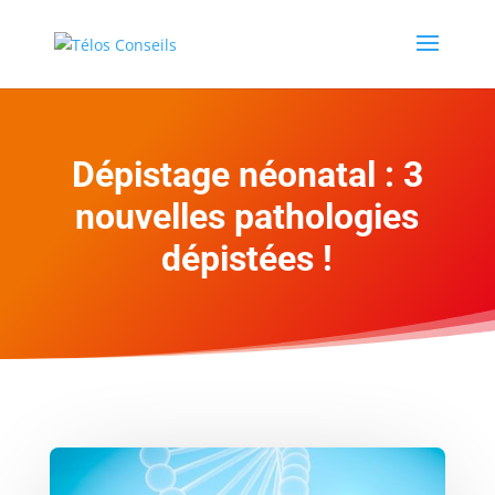
Dépistage néonatal : 3
nouvelles pathologies
dépistées !