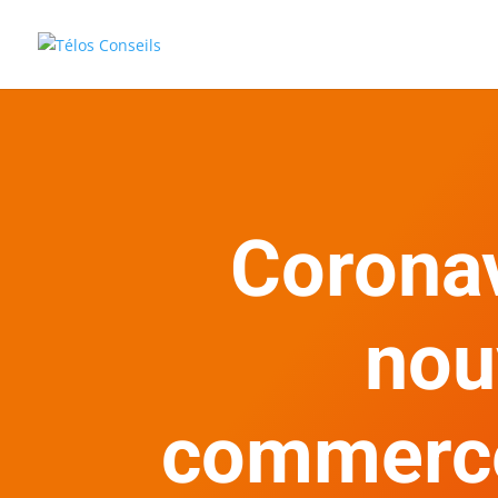
Coronav
nou
commerces