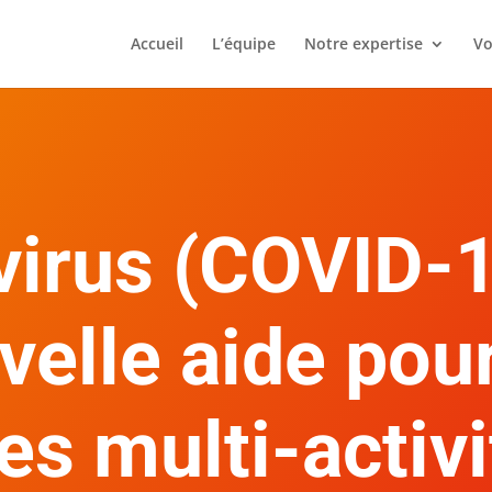
Accueil
L’équipe
Notre expertise
Vo
irus (COVID-1
velle aide pour
 multi-activi