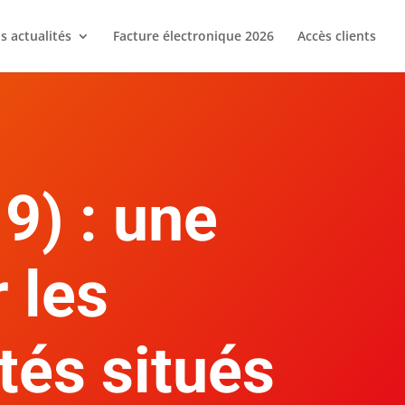
s actualités
Facture électronique 2026
Accès clients
9) : une
 les
tés situés