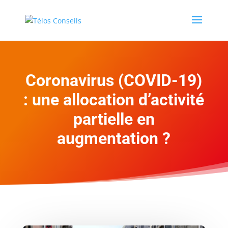
Coronavirus (COVID-19)
: une allocation d’activité
partielle en
augmentation ?