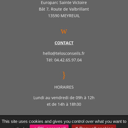
Europarc Sainte Victoire
Bât 7, Route de Valbrillant
13590 MEYREUIL
w
CONTACT
hello@telosconseils.fr
Tél: 04.42.65.97.04
}
HORAIRES
Lundi au vendredi de 09h à 12h
et de 14h à 18h30
Société d’expertise comptable par actions simplifiée
This site uses cookies and gives you control over what you want to
Télos Conseil – Inscrite auprès de l’ordre des experts