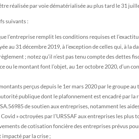
re réalisée par voie dématérialisée au plus tard le 31 juill
fs suivants :
ue l’entreprise remplit les conditions requises et l’exactit
yée au 31 décembre 2019, à l’exception de celles qui, à la d
règlement ; notez qu’il n’est pas tenu compte des dettes fi
ence ou le montant font l’objet, au 1er octobre 2020, d’un c
ontants perçus depuis le 1er mars 2020 par le groupe au ti
autorité publique dont le plafonnement est encadré par la
 SA.56985 de soutien aux entreprises, notamment les aides v
 Covid » octroyées par l’URSSAF aux entreprises les plus tou
èvements de cotisation foncière des entreprises prévus pour
 impacté par la crise ;