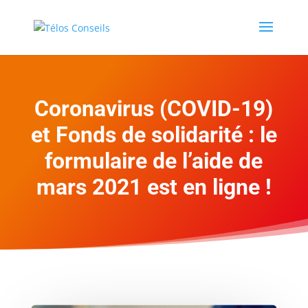
Coronavirus (COVID-19)
et Fonds de solidarité : le
formulaire de l’aide de
mars 2021 est en ligne !