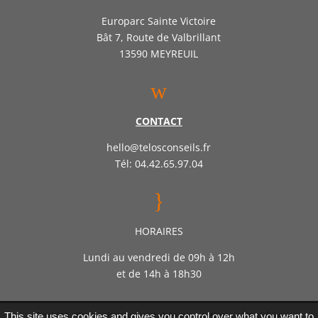
Europarc Sainte Victoire
Bât 7, Route de Valbrillant
13590 MEYREUIL
w
CONTACT
hello@telosconseils.fr
Tél: 04.42.65.97.04
}
HORAIRES
Lundi au vendredi de 09h à 12h
et de 14h à 18h30
Société d’expertise comptable par actions simplifiée
This site uses cookies and gives you control over what you want to