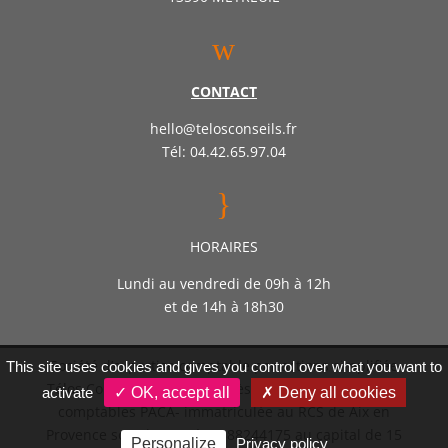
w
CONTACT
hello@telosconseils.fr
Tél: 04.42.65.97.04
}
HORAIRES
Lundi au vendredi de 09h à 12h
et de 14h à 18h30
Société d’expertise comptable par actions simplifiée
This site uses cookies and gives you control over what you want to
Télos Conseil – Inscrite auprès de l’ordre des experts
activate
✓ OK, accept all
✗ Deny all cookies
comptables PACA- immatriculée au RCS de Aix en
Provence sous le numéro 888244175 au capital de 15
Personalize
Privacy policy