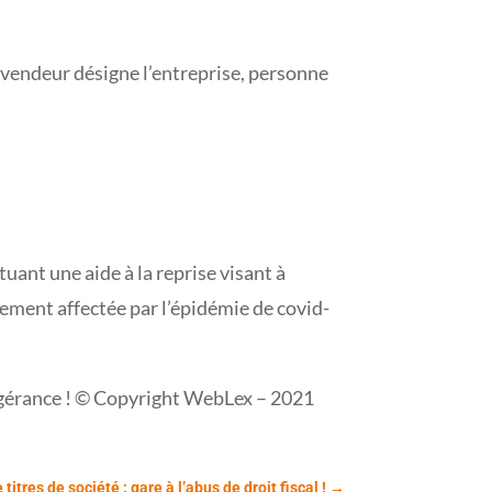
le vendeur désigne l’entreprise, personne
uant une aide à la reprise visant à
rement affectée par l’épidémie de covid-
n-gérance ! © Copyright WebLex – 2021
titres de société : gare à l’abus de droit fiscal !
→