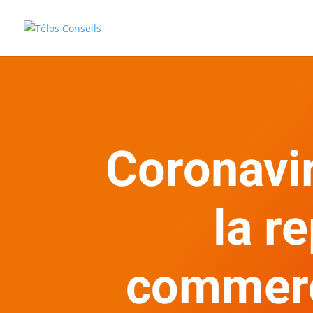
Coronavir
la r
commerc