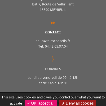
Bât 7, Route de Valbrillant
13590 MEYREUIL
w
CONTACT
hello@telosconseils.fr
Tél: 04.42.65.97.04
}
HORAIRES
Lundi au vendredi de 09h à 12h
et de 14h à 18h30
Société d’expertise comptable par actions simplifiée
This site uses cookies and gives you control over what you want to
Télos Conseil – Inscrite auprès de l’ordre des experts
activate
✓ OK, accept all
✗ Deny all cookies