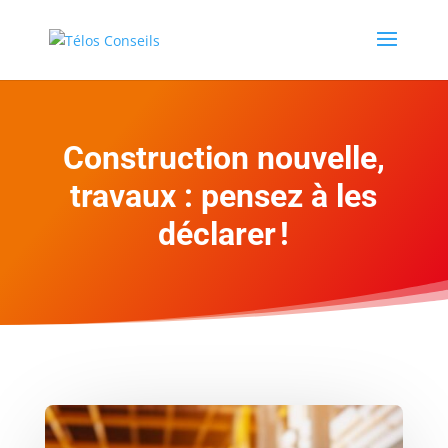
Construction nouvelle,
travaux : pensez à les
déclarer !