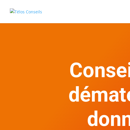
Consei
dématé
donn