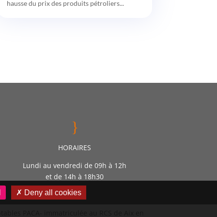
hausse du prix des produits pétroliers...
}
HORAIRES
Lundi au vendredi de 09h à 12h
et de 14h à 18h30
l
✗ Deny all cookies
mptables PACA- immatriculée au RCS de Aix en