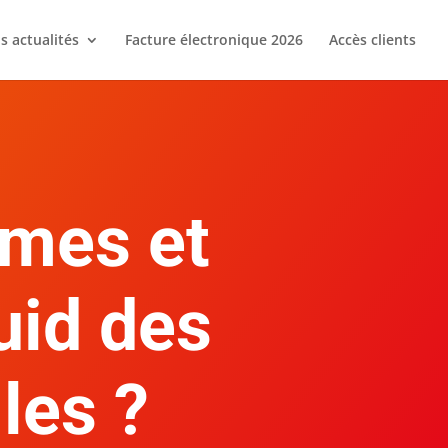
s actualités
Facture électronique 2026
Accès clients
mmes et
uid des
les ?