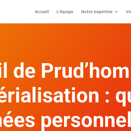
Accueil
L’équipe
Notre expertise
Vo
l de Prud’ho
rialisation : q
ées personnel