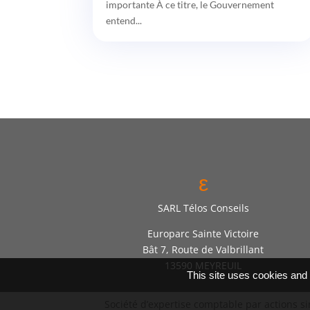
importante À ce titre, le Gouvernement
entend...
ε
SARL Télos Conseils
Europarc Sainte Victoire
Bât 7, Route de Valbrillant
13590 MEYREUIL
This site uses cookies and
Société d’expertise comptable par actions s