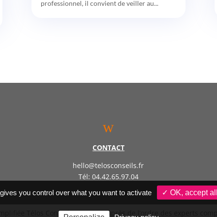
professionnel, il convient de veiller au...
w
CONTACT
hello@telosconseils.fr
Tél: 04.42.65.97.04
 gives you control over what you want to activate
✓ OK, accept al
implifiée Télos Conseil – Inscrite auprès de l’ordre des experts co