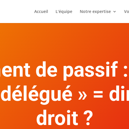
Accueil
L’équipe
Notre expertise
Vo
t de passif :
 délégué » = di
droit ?