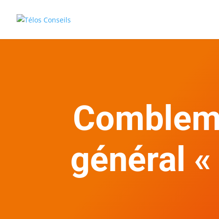
Comblemen
général «