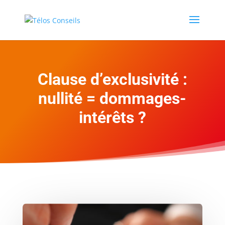
Clause d’exclusivité :
nullité = dommages-
intérêts ?