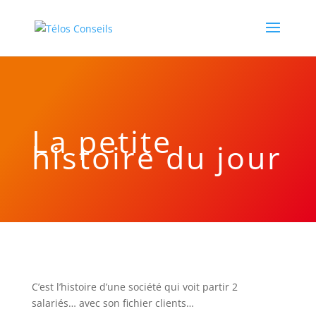
La petite
histoire du jour
C’est l’histoire d’une société qui voit partir 2
salariés… avec son fichier clients…