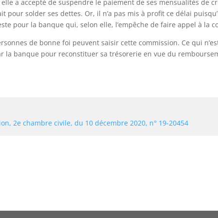
, elle a accepté de suspendre le paiement de ses mensualités de cré
pour solder ses dettes. Or, il n’a pas mis à profit ce délai puisqu’i
ste pour la banque qui, selon elle, l’empêche de faire appel à l
ersonnes de bonne foi peuvent saisir cette commission. Ce qui n’es
 par la banque pour reconstituer sa trésorerie en vue du rembours
tion, 2e chambre civile, du 10 décembre 2020, n° 19-20454