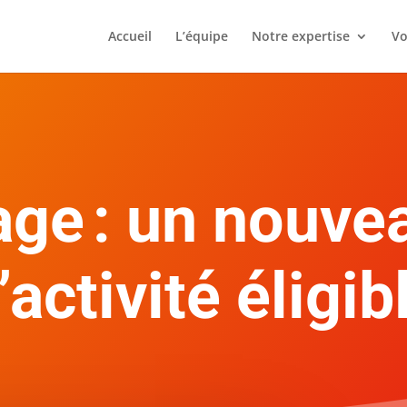
Accueil
L’équipe
Notre expertise
Vo
ge : un nouve
’activité éligib