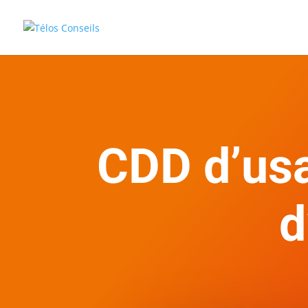
CDD d’usa
d