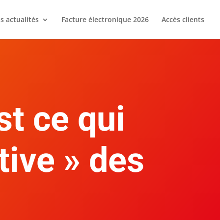
s actualités
Facture électronique 2026
Accès clients
st ce qui
tive » des