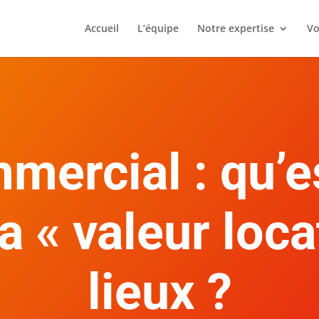
Accueil
L’équipe
Notre expertise
Vo
mercial : qu’e
a « valeur loca
lieux ?