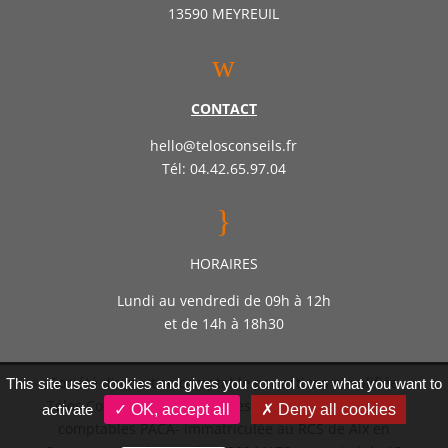
13590 MEYREUIL
w
CONTACT
hello@telosconseils.fr
Tél: 04.42.65.97.04
}
HORAIRES
Lundi au vendredi de 09h à 12h
et de 14h à 18h30
Société d’expertise comptable par actions simplifiée
This site uses cookies and gives you control over what you want to
Télos Conseil – Inscrite auprès de l’ordre des experts
activate
✓ OK, accept all
✗ Deny all cookies
comptables PACA- immatriculée au RCS de Aix en