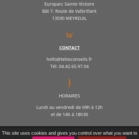
Europarc Sainte Victoire
Bât 7, Route de Valbrillant
13590 MEYREUIL
w
CONTACT
hello@telosconseils.fr
Tél: 04.42.65.97.04
}
HORAIRES
Lundi au vendredi de 09h à 12h
et de 14h à 18h30
Société d’expertise comptable par actions simplifiée
This site uses cookies and gives you control over what you want to