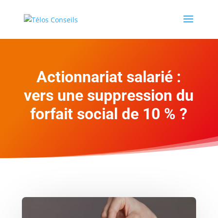
Actionnariat salarié :
vers une suppression du
forfait social de 10 % ?