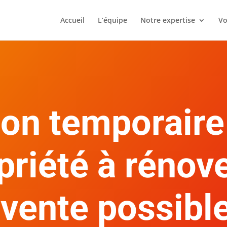
Accueil
L’équipe
Notre expertise
Vo
ion temporaire
riété à rénove
evente possible