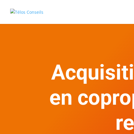
Acquisit
en coprop
r