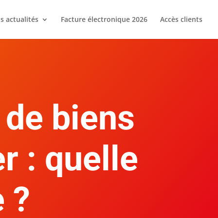
s actualités
Facture électronique 2026
Accès clients
 de biens
r : quelle
 ?