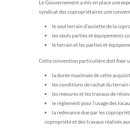
Le Gouvernement a mis en place une expé
syndicat des copropriétaires une conventi
le seul terrain d’assiette de la copr
les seuls parties et équipements c
le terrain et les parties et équip
Cette convention particulière doit fixer 
la durée maximale de cette acquisi
les conditions de rachat du terrain
les mesures et les travaux de rénova
le règlement pour l’usage des locau
la redevance due par les copropriét
copropriété et des travaux réalisés aux